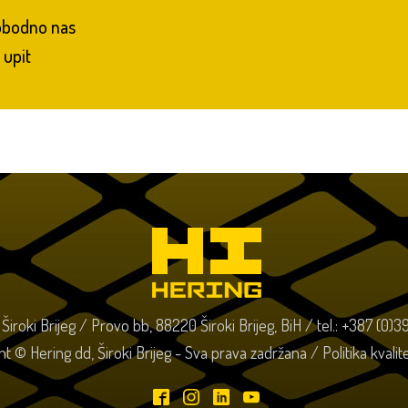
lobodno nas
 upit
o Široki Brijeg / Provo bb, 88220 Široki Brijeg, BiH / tel.: +387 (0)
ht © Hering dd, Široki Brijeg - Sva prava zadržana /
Politika kvali