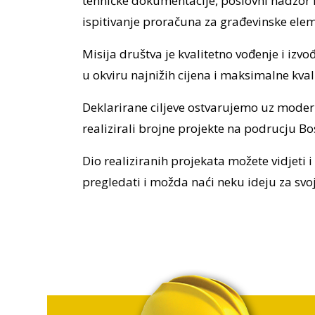
tehničke dokumentacije, poslovni nadzor n
ispitivanje proračuna za građevinske eleme
Misija društva je kvalitetno vođenje i izv
u okviru najnižih cijena i maksimalne kvali
Deklarirane ciljeve ostvarujemo uz mode
realizirali brojne projekte na podrucju Bos
Dio realiziranih projekata možete vidjeti
pregledati i možda naći neku ideju za svo