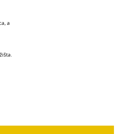
ca, a
žišta.