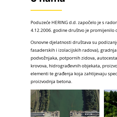
Poduzeće HERING d.d. započelo je s rado
4.12.2006. godine društvo je promijenilo 
Osnovne djelatnosti društava su podizanj
fasaderskih i izolacijskih radova), gradn
podvožnjaka, potpornih zidova, autocesta)
krovova, hidrograđevnih objekata, proizvo
elementi te građenja koja zahtijevaju spec
proizvodnja betona.