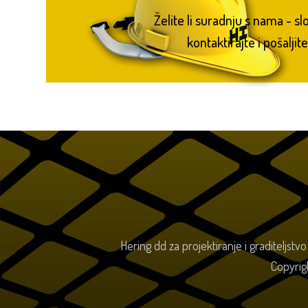
Želite li suradnju s nama - s
kontaktirajte i pošaljite
Hering dd za projektiranje i graditeljstv
Copyrig