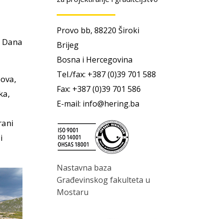
Provo bb, 88220 Široki
. Dana
Brijeg
Bosna i Hercegovina
Tel./fax: +387 (0)39 701 588
dova,
Fax: +387 (0)39 701 586
ka,
E-mail: info@hering.ba
rani
i
Nastavna baza
Građevinskog fakulteta u
Mostaru