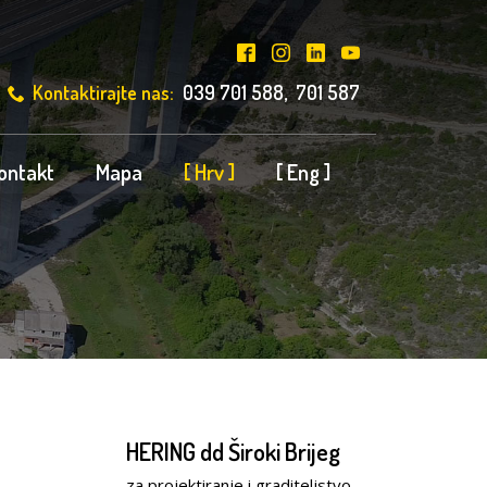
Kontaktirajte nas:
039 701 588, 701 587
ontakt
Mapa
[ Hrv ]
[ Eng ]
HERING dd Široki Brijeg
za projektiranje i graditeljstvo