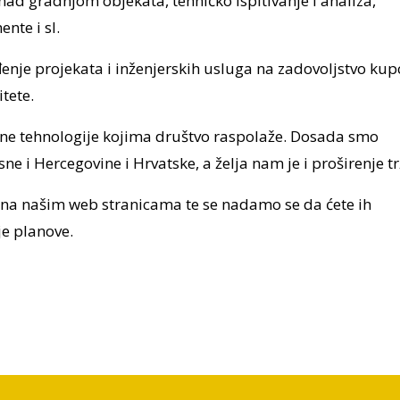
ad gradnjom objekata, tehničko ispitivanje i analiza,
nte i sl.
ođenje projekata i inženjerskih usluga na zadovoljstvo kup
tete.
rne tehnologije kojima društvo raspolaže. Dosada smo
ne i Hercegovine i Hrvatske, a želja nam je i proširenje tr
 i na našim web stranicama te se nadamo se da ćete ih
je planove.