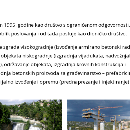
m 1995. godine kao društvo s ograničenom odgovornosti
oblik poslovanja i od tada posluje kao dioničko društvo.
e zgrada visokogradnje (izvođenje armirano betonski ra
ja objekata niskogradnje (izgradnja vijadukata, nadvožnja
, održavanje objekata, izgradnja krovnih konstrukcija i
dnja betonskih proizvoda za građevinarstvo – prefabrici
ijalno izvođenje i opremu (prednaprezanje i injektiranje) 