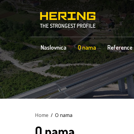
Naslovnica
O nama
Reference
Home
/
O nama
O nama