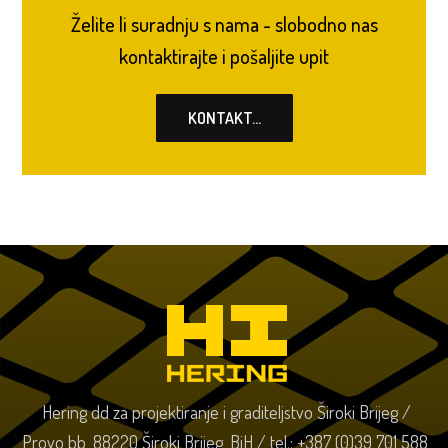
Želite li suradnju s nama - slobodno nas
kontaktirajte i pošaljite upit
KONTAKT...
Hering dd za projektiranje i graditeljstvo Široki Brijeg /
Provo bb, 88220 Široki Brijeg, BiH / tel.: +387 (0)39 701 588,