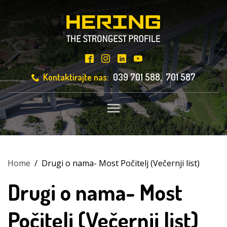
Kontaktirajte nas:
039 701 588, 701 587
Toggle main menu visibili
Home
/
Drugi o nama- Most Počitelj (Večernji list)
Drugi o nama- Most
Počitelj (Večernji list)