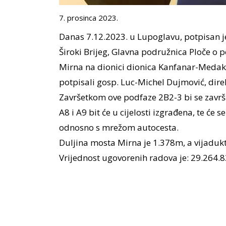
7. prosinca 2023.
Danas 7.12.2023. u Lupoglavu, potpisan 
Široki Brijeg, Glavna podružnica Ploče o
Mirna na dionici dionica Kanfanar-Medaki
potpisali gosp. Luc-Michel Dujmović, dire
Završetkom ove podfaze 2B2-3 bi se završi
A8 i A9 bit će u cijelosti izgrađena, te će 
odnosno s mrežom autocesta.
Duljina mosta Mirna je 1.378m, a vijadu
Vrijednost ugovorenih radova je: 29.264