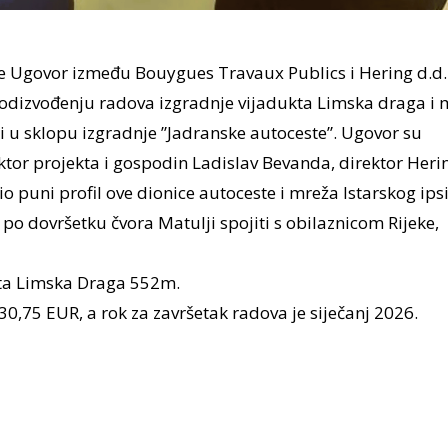
je Ugovor između Bouygues Travaux Publics i Hering d.d.
 podizvođenju radova izgradnje vijadukta Limska draga i
 u sklopu izgradnje ”Jadranske autoceste”. Ugovor su
ktor projekta i gospodin Ladislav Bevanda, direktor Heri
o puni profil ove dionice autoceste i mreža Istarskog ips
se po dovršetku čvora Matulji spojiti s obilaznicom Rijeke,
kta Limska Draga 552m.
.830,75 EUR, a rok za završetak radova je siječanj 202