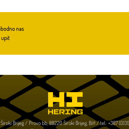
lobodno nas
 upit
o Široki Brijeg / Provo bb, 88220 Široki Brijeg, BiH / tel.: +387 (0)