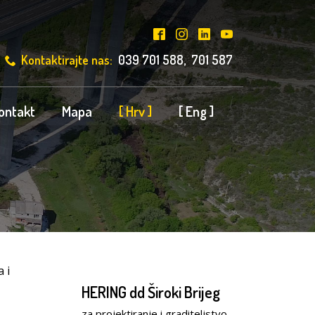
Kontaktirajte nas:
039 701 588, 701 587
ontakt
Mapa
[ Hrv ]
[ Eng ]
 i
HERING dd Široki Brijeg
za projektiranje i graditeljstvo