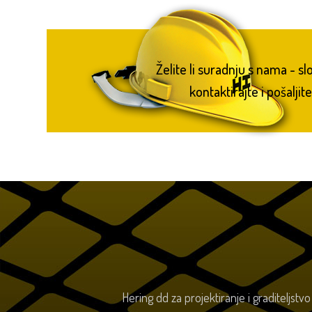
Želite li suradnju s nama - s
kontaktirajte i pošaljite
Hering dd za projektiranje i graditeljstv