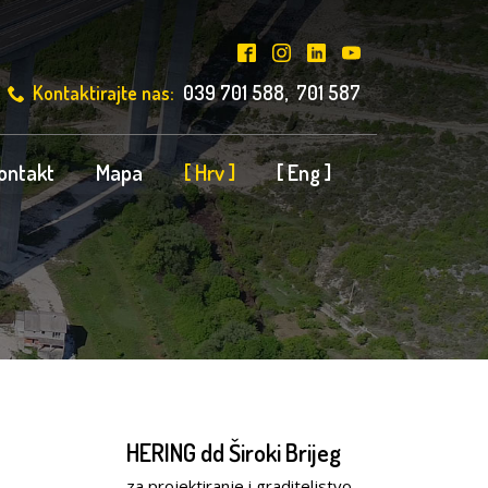
Kontaktirajte nas:
039 701 588, 701 587
ontakt
Mapa
[ Hrv ]
[ Eng ]
HERING dd Široki Brijeg
za projektiranje i graditeljstvo