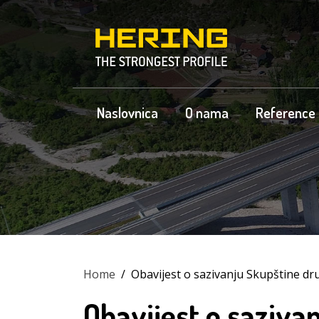
Naslovnica
O nama
Reference
Home
/
Obavijest o sazivanju Skupštine dr
Obavijest o saziva