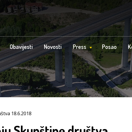
Obavijesti
Novosti
Press
Posao
K
uštva 18.6.2018
nju Skupštine društva