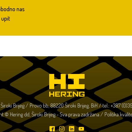
lobodno nas
 upit
o Široki Brijeg / Provo bb, 88220 Široki Brijeg, BiH / tel.: +387 (0)
ht © Hering dd, Široki Brijeg - Sva prava zadržana /
Politika kvali