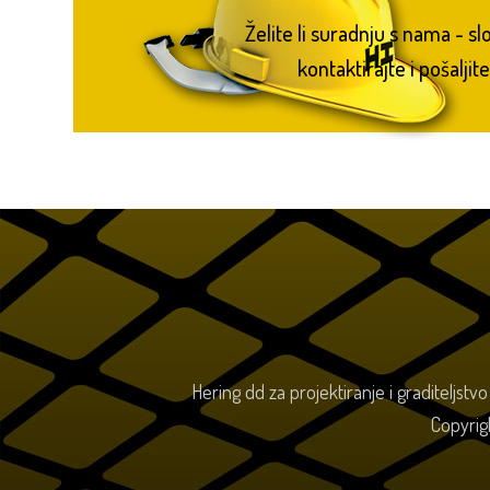
Želite li suradnju s nama - s
kontaktirajte i pošaljite
Hering dd za projektiranje i graditeljstv
Copyrig