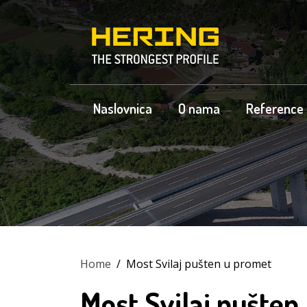
Naslovnica
O nama
Reference
Home
/
Most Svilaj pušten u promet
Most Svilaj pušten