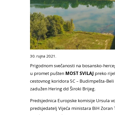
30. rujna 2021.
Prigodnom svečanosti na bosansko-hercego
u promet pušten
MOST SVILAJ
preko rije
cestovnog koridora 5C – Budimpešta-Beli M
zadužen Hering dd Široki Brijeg.
Predsjednica Europske komisije Ursula vo
predsjedatelj Vijeća ministara BiH Zoran T