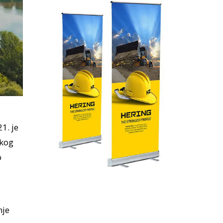
1. je
skog
o
nje