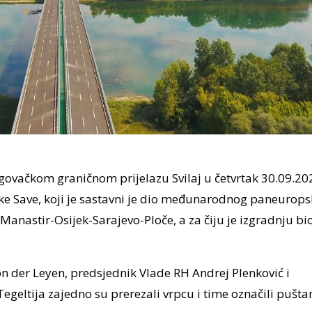
vačkom graničnom prijelazu Svilaj u četvrtak 30.09.202
ke Save, koji je sastavni je dio međunarodnog paneurop
anastir-Osijek-Sarajevo-Ploče, a za čiju je izgradnju bi
n der Leyen, predsjednik Vlade RH Andrej Plenković
i
egeltija zajedno su prerezali vrpcu i time označili pušta