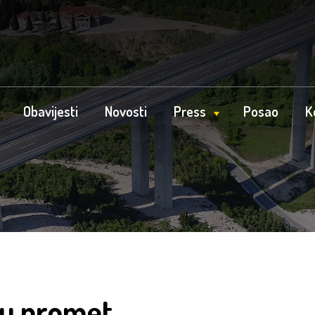
Obavijesti
Novosti
Press
Posao
K
 u promet