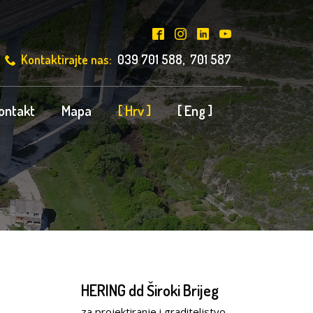
Kontaktirajte nas:
039 701 588, 701 587
ontakt
Mapa
[ Hrv ]
[ Eng ]
HERING dd Široki Brijeg
za projektiranje i graditeljstvo