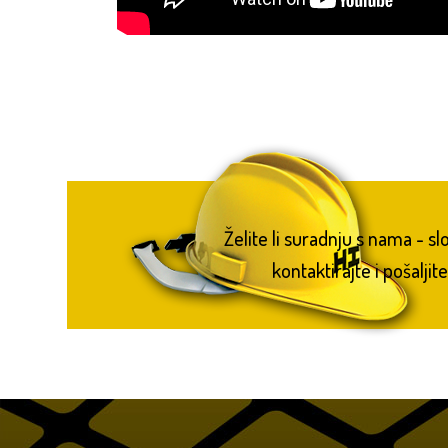
Želite li suradnju s nama - s
kontaktirajte i pošaljite